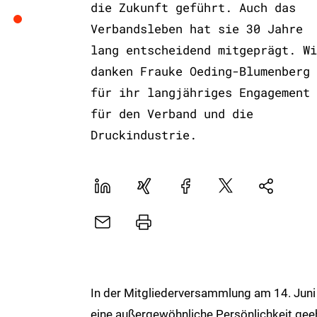
die Zukunft geführt. Auch das
Verbandsleben hat sie 30 Jahre
lang entscheidend mitgeprägt. Wi
danken Frauke Oeding-Blumenberg
für ihr langjähriges Engagement
für den Verband und die
Druckindustrie.
LinekdIn
Xing
Facebook
Plattform
Natives
X
Sharing
E-
Drucker
Mail
In der Mitgliederversammlung am 14. Jun
eine außergewöhnliche Persönlichkeit geehr