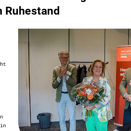
n Ruhestand
ht
n
in