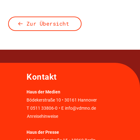
Zur Übersicht
Kontakt
Haus der Medien
Bödekerstraße 10 • 30161 Hannover
T
0511 33806-0
• E
info@vdmno.de
Anreisehinweise
Haus der Presse