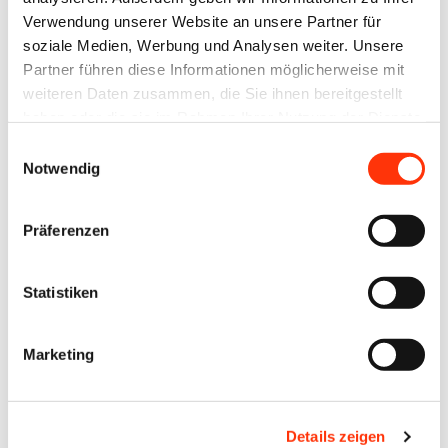
Verwendung unserer Website an unsere Partner für
soziale Medien, Werbung und Analysen weiter. Unsere
Ansprechpartner
Partner führen diese Informationen möglicherweise mit
weiteren Daten zusammen, die Sie ihnen bereitgestellt
haben oder die sie im Rahmen Ihrer Nutzung der Dienste
Ronny Willfahrt
Bildung ∙ Öffentlichkeitsarbeit ∙ Technik
gesammelt haben.
Einwilligungsauswahl
willfahrt@vdmno.de
Notwendig
030 3022021
Präferenzen
Philipp von Trotha
Geschäftsführer ∙
Syndikusrechtsanwalt
Statistiken
trotha@vdmno.de
0511 33806-14
Marketing
Jens Meyer
Geschäftsführer
Details zeigen
j.meyer@vdm-beratung.de