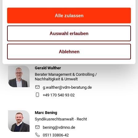
+49 176 10 90 10 11
Alle zulassen
Stefan Brunken
Berater Arbeitssicherheit /
Auswahl erlauben
Umwelt & Nachhaltigkeit
s.brunken@vdm-beratung.de
+49 177 599 00 15
Ablehnen
Gerald Walther
Berater Management & Controlling /
Nachhaltigkeit & Umwelt
g.walther@vdm-beratung.de
+49 170 540 93 02
Marc Bening
Syndikusrechtsanwalt ∙ Recht
bening@vdmno.de
0511 33806-42