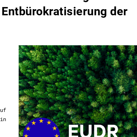
Entbürokratisierung der
uf
in