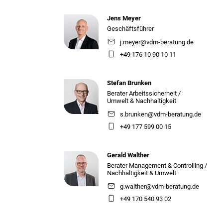
Jens Meyer
Geschäftsführer
j.meyer@vdm-beratung.de
+49 176 10 90 10 11
Stefan Brunken
Berater Arbeitssicherheit /
Umwelt & Nachhaltigkeit
s.brunken@vdm-beratung.de
+49 177 599 00 15
Gerald Walther
Berater Management & Controlling /
Nachhaltigkeit & Umwelt
g.walther@vdm-beratung.de
+49 170 540 93 02