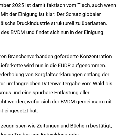
er 2025 ist damit faktisch vom Tisch, auch wenn
t der Einigung ist klar: Der Schutz globaler
äische Druckindustrie strukturell zu überlasten.
 des BVDM und findet sich nun in der Einigung
en Branchenverbänden geforderte Konzentration
 Lieferkette wird nun in die EUDR aufgenommen.
iederholung von Sorgfaltserklärungen entlang der
t zur umfangreichen Datenweitergabe vom Wald bis
mus und eine spürbare Entlastung aller
eicht werden, wofür sich der BVDM gemeinsam mit
t eingesetzt hat.
zeugnissen wie Zeitungen und Büchern bestätigt,
 keine Treiber von Entwaldung oder