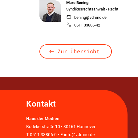
Marc Bening
Syndikusrechtsanwalt ∙ Recht
bening@vdmno.de
0511 33806-42
Zur Übersicht
Kontakt
Haus der Medien
Bödekerstraße 10 • 30161 Hannover
T
0511 33806-0
• E
info@vdmno.de