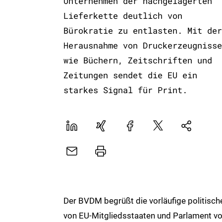
Unternehmen der nachgelagerten
Lieferkette deutlich von
Bürokratie zu entlasten. Mit der
Herausnahme von Druckerzeugnisse
wie Büchern, Zeitschriften und
Zeitungen sendet die EU ein
starkes Signal für Print.
LinekdIn
Xing
Facebook
Plattform
Natives
X
Sharing
E-
Drucker
Mail
Der BVDM begrüßt die vorläufige politisc
von EU-Mitgliedsstaaten und Parlament v