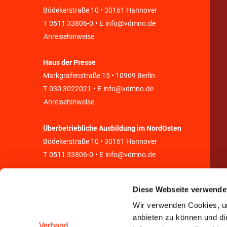
Bödekerstraße 10 • 30161 Hannover
T
0511 33806-0
• E
info@vdmno.de
Anreisehinweise
Haus der Presse
Markgrafenstraße 15 • 10969 Berlin
T
030 3022021
• E
info@vdmno.de
Anreisehinweise
Überbetriebliche Ausbildung im NordOsten
Bödekerstraße 10 • 30161 Hannover
T
0511 33806-0
• E
info@vdmno.de
Diese Webseite verwende
Wir verwenden Cookies, um
anbieten zu können und di