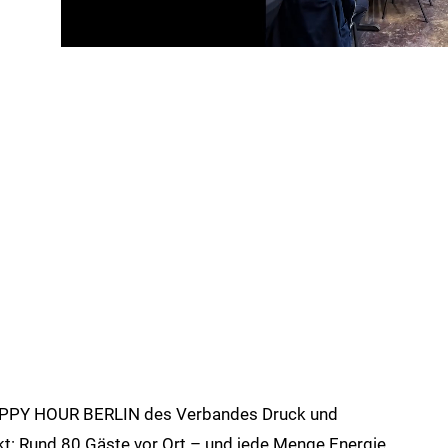
e HOPPY HOUR BERLIN des Verbandes Druck und
t: Rund 80 Gäste vor Ort – und jede Menge Energie