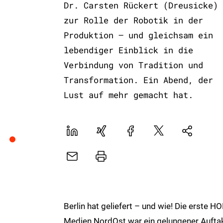
Dr. Carsten Rückert (Dreusicke)
zur Rolle der Robotik in der
Produktion – und gleichsam ein
lebendiger Einblick in die
Verbindung von Tradition und
Transformation. Ein Abend, der
Lust auf mehr gemacht hat.
LinekdIn
Xing
Facebook
Plattform
Natives
X
Sharing
E-
Drucker
Mail
Berlin hat geliefert – und wie! Die erst
Medien NordOst war ein gelungener Auftak