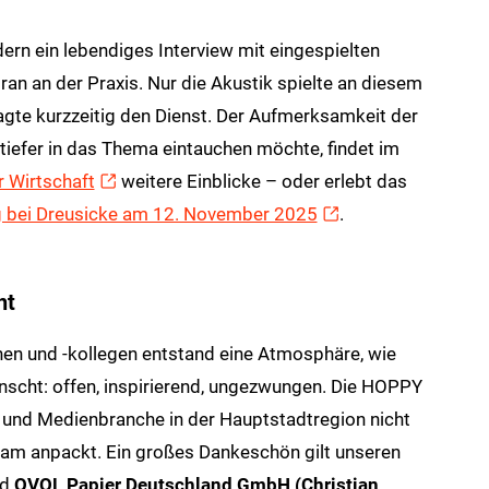
ern ein lebendiges Interview mit eingespielten
ran an der Praxis. Nur die Akustik spielte an diesem
gte kurzzeitig den Dienst. Der Aufmerksamkeit der
tiefer in das Thema eintauchen möchte, findet im
r Wirtschaft
weitere Einblicke – oder erlebt das
 bei Dreusicke am 12. November 2025
.
ht
en und -kollegen entstand eine Atmosphäre, wie
scht: offen, inspirierend, ungezwungen. Die HOPPY
 und Medienbranche in der Hauptstadtregion nicht
sam anpackt. Ein großes Dankeschön gilt unseren
nd
OVOL Papier Deutschland GmbH (Christian