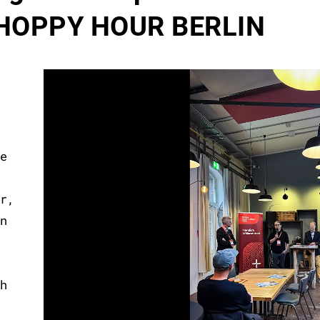
e HOPPY HOUR BERLIN
e
r,
n
h