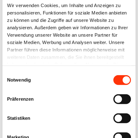
Wir verwenden Cookies, um Inhalte und Anzeigen zu
personalisieren, Funktionen für soziale Medien anbieten
Zurück zum Anmeldeformular
zu können und die Zugriffe auf unsere Website zu
analysieren. Außerdem geben wir Informationen zu Ihrer
Verwendung unserer Website an unsere Partner für
soziale Medien, Werbung und Analysen weiter. Unsere
Partner führen diese Informationen möglicherweise mit
weiteren Daten zusammen, die Sie ihnen bereitgestellt
Ansprechpartner
haben oder die sie im Rahmen Ihrer Nutzung der Dienste
gesammelt haben.
Einwilligungsauswahl
Marc Bening
Notwendig
Syndikusrechtsanwalt ∙ Recht
bening@vdmno.de
0511 33806-42
Präferenzen
Statistiken
Zur Übersicht
Marketing