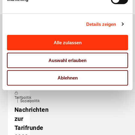
Details zeigen
Das könnte Sie auch
Alle zulassen
interessieren
Auswahl erlauben
Ablehnen
Tarifpolitik
Sozialpolitik
Nachrichten
zur
Tarifrunde