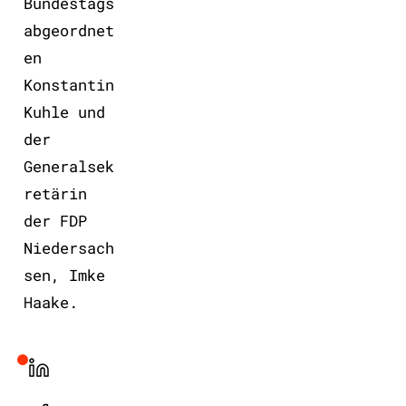
Bundestags
abgeordnet
en
Konstantin
Kuhle und
der
Generalsek
retärin
der FDP
Niedersach
sen, Imke
Haake.
LinekdIn