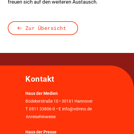
freuen sich auf den weiteren Austausch.
Zur Übersicht
Kontakt
Haus der Medien
Bödekerstraße 10 • 30161 Hannover
T
0511 33806-0
• E
info@vdmno.de
Anreisehinweise
Haus der Presse