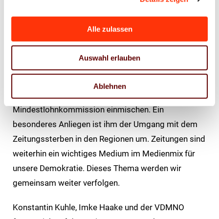
auch die Einführung des
Fachkräftezuwanderungsgesetzes mit einem
Alle zulassen
Punktesystem anzugehen. Wichtige politische Ziele
für Konstantin Kuhle sind u.a. die Senkung der
Auswahl erlauben
Energiekosten für die gesamte Wirtschaft, d. h. auch
für den Mittelstand und nicht nur für Großkonzerne.
Ablehnen
Außerdem: Die Regierung soll sich nicht in die
Mindestlohnkommission einmischen. Ein
besonderes Anliegen ist ihm der Umgang mit dem
Zeitungssterben in den Regionen um. Zeitungen sind
weiterhin ein wichtiges Medium im Medienmix für
unsere Demokratie. Dieses Thema werden wir
gemeinsam weiter verfolgen.
Konstantin Kuhle, Imke Haake und der VDMNO