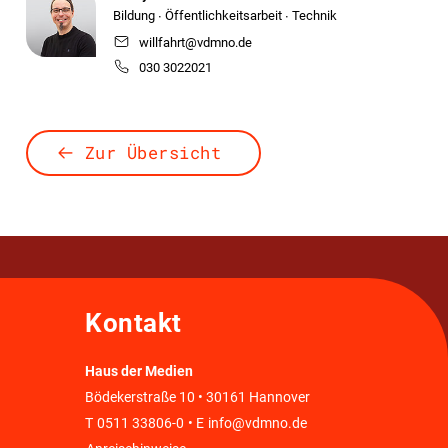
Bildung ∙ Öffentlichkeitsarbeit ∙ Technik
willfahrt@vdmno.de
030 3022021
Zur Übersicht
Kontakt
Haus der Medien
Bödekerstraße 10 • 30161 Hannover
T
0511 33806-0
• E
info@vdmno.de