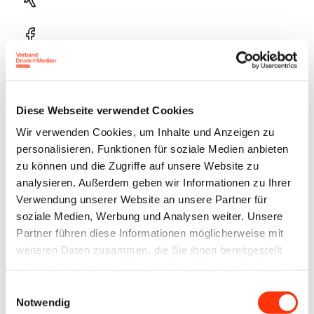
Xing
Facebook
Plattform
X
Natives
Diese Webseite verwendet Cookies
Sharing
Wir verwenden Cookies, um Inhalte und Anzeigen zu
E-
personalisieren, Funktionen für soziale Medien anbieten
Mail
zu können und die Zugriffe auf unsere Website zu
Drucker
analysieren. Außerdem geben wir Informationen zu Ihrer
Verwendung unserer Website an unsere Partner für
soziale Medien, Werbung und Analysen weiter. Unsere
Partner führen diese Informationen möglicherweise mit
Die Mail Druck + Medien GmbH aus Bünde konnte
weiteren Daten zusammen, die Sie ihnen bereitgestellt
die Jury mit ihrem Ausbildungskonzept überzeugen.
haben oder die sie im Rahmen Ihrer Nutzung der Dienste
gesammelt haben.
Neben einem Onboarding-Prozess über einen
Einwilligungsauswahl
Notwendig
externen Coach erhalten die Jugendlichen eine