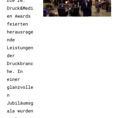
Die 20.
Druck&Medi
en Awards
feierten
herausrage
nde
Leistungen
der
Druckbranc
he. In
einer
glanzvolle
n
Jubiläumsg
ala wurden