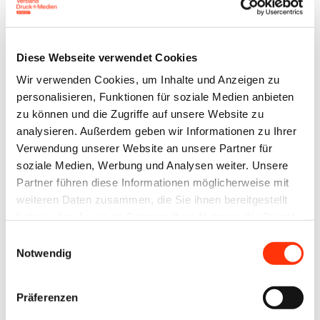
Plattform
X
Diese Webseite verwendet Cookies
Natives
Sharing
Wir verwenden Cookies, um Inhalte und Anzeigen zu
personalisieren, Funktionen für soziale Medien anbieten
E-
Mail
zu können und die Zugriffe auf unsere Website zu
analysieren. Außerdem geben wir Informationen zu Ihrer
Drucker
Verwendung unserer Website an unsere Partner für
soziale Medien, Werbung und Analysen weiter. Unsere
Partner führen diese Informationen möglicherweise mit
weiteren Daten zusammen, die Sie ihnen bereitgestellt
Die Baumpflanzung ist eine zusätzliche Möglichkeit
haben oder die sie im Rahmen Ihrer Nutzung der Dienste
für die Mitglieder der Klimainitiative, sich auch
gesammelt haben.
Einwilligungsauswahl
regional für den Klimaschutz zu engagieren. Jede
Notwendig
CO₂-Kompensation über den CO₂-Rechner der
Verbände kann mit dem Waldprojekt kombiniert
Präferenzen
werden – dabei wird pro angefangener