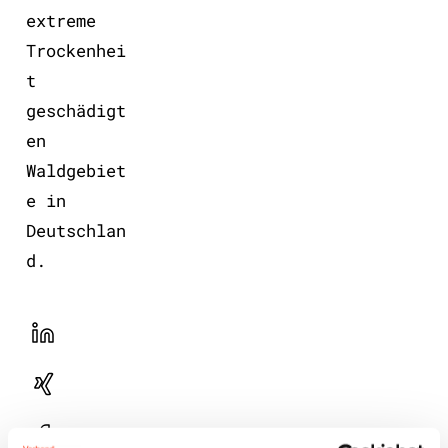
extreme
Trockenhei
t
geschädigt
en
Waldgebiet
e in
Deutschlan
d.
LinekdIn
Xing
Facebook