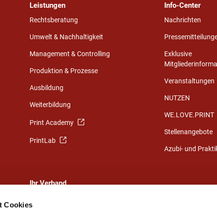
Leistungen
Info-Center
Rechtsberatung
Nachrichten
Umwelt & Nachhaltigkeit
Pressemitteilung
Management & Controlling
Exklusive
Mitgliederinform
Produktion & Prozesse
Veranstaltungen
Ausbildung
NUTZEN
Weiterbildung
WE.LOVE.PRINT
Print Academy
Stellenangebote
PrintLab
Azubi- und Prakt
Ihr Verband
Eine starke Gemeinschaft
t Cookies
Ihr Weg zu uns