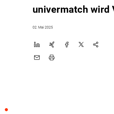
univermatch wird
02. Mai 2025
LinekdIn
Xing
Facebook
Plattform
Natives
X
Sharing
E-
Drucker
Mail