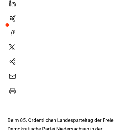
LinekdIn
Xing
Facebook
Plattform
X
Natives
Sharing
E-
Mail
Drucker
Beim 85. Ordentlichen Landesparteitag der Freie
Demokratische Partei Niedersachsen in der