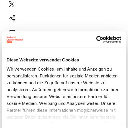
Plattform
X
Natives
Sharing
E-
Mail
Drucker
Diese Webseite verwendet Cookies
Wir verwenden Cookies, um Inhalte und Anzeigen zu
Bereits im April 2025 hatten wir berichtet, dass von
personalisieren, Funktionen für soziale Medien anbieten
zu können und die Zugriffe auf unsere Website zu
einer Berufsgenossenschaft bzw. der DGUV
analysieren. Außerdem geben wir Informationen zu Ihrer
gefälschte Zahlungsaufforderungen versandt
Verwendung unserer Website an unsere Partner für
wurden. Nunmehr erhalten Unternehmen E-Mails von
soziale Medien, Werbung und Analysen weiter. Unsere
einem Absender „Deutsche Unfallversicherung
Partner führen diese Informationen möglicherweise mit
weiteren Daten zusammen, die Sie ihnen bereitgestellt
info@dguv-mitteilung.de“ mit dem Betreff
haben oder die sie im Rahmen Ihrer Nutzung der Dienste
„Dokumentenhinweis zur gesetzlich