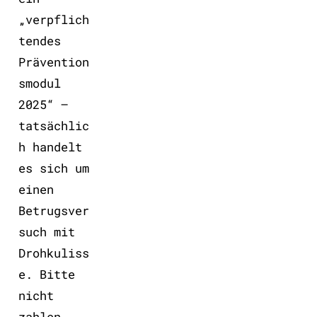
„verpflich
tendes
Prävention
smodul
2025“ –
tatsächlic
h handelt
es sich um
einen
Betrugsver
such mit
Drohkuliss
e. Bitte
nicht
zahlen,