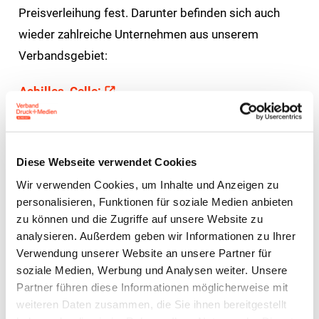
Preisverleihung fest. Darunter befinden sich auch
wieder zahlreiche Unternehmen aus unserem
Verbandsgebiet:
Achilles, Celle:
Der Soporset Award – Directmaildrucker des
Jahres
Diese Webseite verwendet Cookies
Der Paradowski Award – Verpackungsdrucker
Wir verwenden Cookies, um Inhalte und Anzeigen zu
des Jahres
personalisieren, Funktionen für soziale Medien anbieten
zu können und die Zugriffe auf unsere Website zu
Beisner Druck, Buchholz in der Nordheide:
analysieren. Außerdem geben wir Informationen zu Ihrer
Verwendung unserer Website an unsere Partner für
Der Steinbeis Papier Award – Recyclingpapier-
soziale Medien, Werbung und Analysen weiter. Unsere
Partner führen diese Informationen möglicherweise mit
Drucker des Jahres
weiteren Daten zusammen, die Sie ihnen bereitgestellt