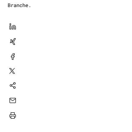
Branche.
LinekdIn
Xing
Facebook
Plattform
X
Natives
Sharing
E-
Mail
Drucker