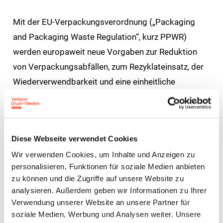
Mit der EU-Verpackungsverordnung („Packaging
and Packaging Waste Regulation“, kurz PPWR)
werden europaweit neue Vorgaben zur Reduktion
von Verpackungsabfällen, zum Rezyklateinsatz, der
Wiederverwendbarkeit und eine einheitliche
Kennzeichnung von Verpackungen eingeführt. Die
Verordnung gilt bereits seit 11. Februar 2025,
wesentliche Pflichten greifen jedoch erst ab dem 12.
Diese Webseite verwendet Cookies
August 2026. Zur Umsetzung der EU-Vorgaben in
Wir verwenden Cookies, um Inhalte und Anzeigen zu
nationales Recht hat das Bundesministerium für
personalisieren, Funktionen für soziale Medien anbieten
Umwelt, Klimaschutz, Naturschutz und nukleare
zu können und die Zugriffe auf unsere Website zu
Sicherheit am 17. November 2025 ein
analysieren. Außerdem geben wir Informationen zu Ihrer
Konsultationsverfahren zum neuen
Verwendung unserer Website an unsere Partner für
soziale Medien, Werbung und Analysen weiter. Unsere
Verpackungsrecht-Durchführungsgesetz