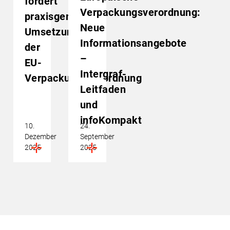
fordert
Verpackungsverordnung:
praxisgerechte
Neue
Umsetzung
Informationsangebote
der
–
EU-
Intergraf-
Verpackungsverordnung
Leitfaden
und
infoKompakt
10.
24.
Dezember
September
2025
2025