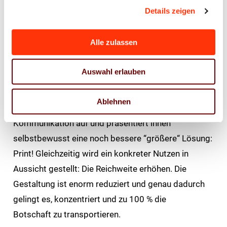
von Werbeflächen geht.
Details zeigen
Den zweiten Platz hat Aileen-Sarah Liehmann, im
Alle zulassen
zweiten Ausbildungsjahr bei der Union Betriebs-
GmbH in Rheinbach, belegt. Sie darf sich über 500
Auswahl erlauben
Euro freuen. Überzeugt hat die Jury die starke
Kundenorientierung des Plakates. Es greift die
Ablehnen
Vorliebe vieler Werbenden für Online-
Kommunikation auf und präsentiert ihnen
selbstbewusst eine noch bessere “größere“ Lösung:
Print! Gleichzeitig wird ein konkreter Nutzen in
Aussicht gestellt: Die Reichweite erhöhen. Die
Gestaltung ist enorm reduziert und genau dadurch
gelingt es, konzentriert und zu 100 % die
Botschaft zu transportieren.