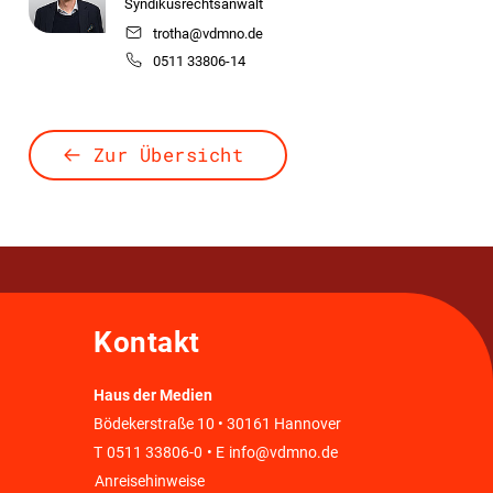
Syndikusrechtsanwalt
trotha@vdmno.de
0511 33806-14
Zur Übersicht
Kontakt
Haus der Medien
Bödekerstraße 10 • 30161 Hannover
T
0511 33806-0
• E
info@vdmno.de
Anreisehinweise