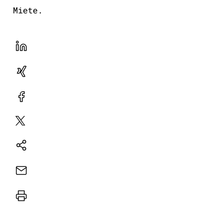
Miete.
LinekdIn
Xing
Facebook
Plattform
X
Natives
Sharing
E-
Mail
Drucker