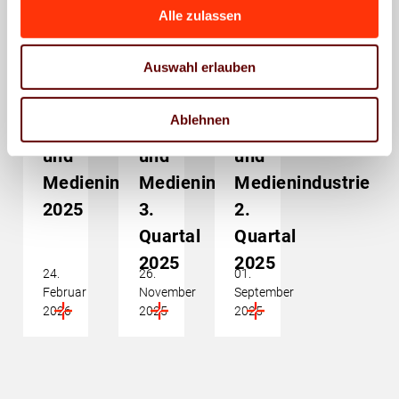
Alle zulassen
Wirtschaftspolitik
Wirtschaftspolitik
Wirtschaftspolitik
BVDM-
BVDM-
BVDM-
Auswahl erlauben
Branchendaten:
Branchendaten:
Branchendaten:
Deutsche
Deutsche
Deutsche
Ablehnen
Druck-
Druck-
Druck-
und
und
und
Medienindustrie
Medienindustrie
Medienindustrie
2025
3.
2.
Quartal
Quartal
2025
2025
24.
26.
01.
Februar
November
September
2026
2025
2025