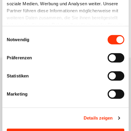
soziale Medien, Werbung und Analysen weiter. Unsere
+49 176 10 90 10 11
Partner führen diese Informationen möglicherweise mit
weiteren Daten zusammen, die Sie ihnen bereitgestellt
haben oder die sie im Rahmen Ihrer Nutzung der Dienste
Zur Übersicht
gesammelt haben.
Einwilligungsauswahl
Notwendig
Präferenzen
Statistiken
Das könnte Sie auch
Marketing
interessieren
Details zeigen