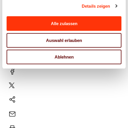
Browser zu
Details zeigen
personalis
ieren.
Alle zulassen
Auswahl erlauben
LinekdIn
Ablehnen
Xing
Facebook
Plattform
X
Natives
Sharing
E-
Mail