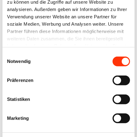
zu können und die Zugriffe auf unsere Website zu
ist er nun
analysieren. Außerdem geben wir Informationen zu Ihrer
mit seinen
Verwendung unserer Website an unsere Partner für
Mitgründer
soziale Medien, Werbung und Analysen weiter. Unsere
n
Partner führen diese Informationen möglicherweise mit
weiteren Daten zusammen, die Sie ihnen bereitgestellt
angetreten
haben oder die sie im Rahmen Ihrer Nutzung der Dienste
, den
gesammelt haben.
Einwilligungsauswahl
modernsten
Notwendig
und
flexibelst
Präferenzen
en Online-
Editor zu
Statistiken
entwickeln
, um
Marketing
Druckprodu
kte im