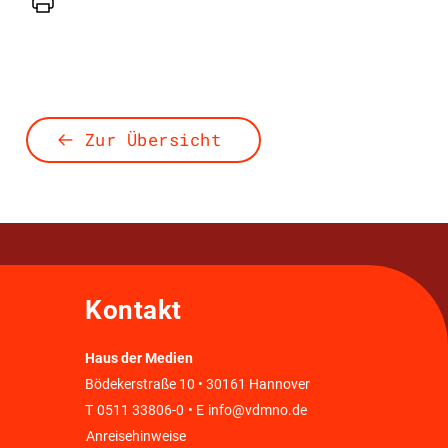
Drucker
Zur Übersicht
Kontakt
Haus der Medien
Bödekerstraße 10 • 30161 Hannover
T
0511 33806-0
• E
info@vdmno.de
Anreisehinweise