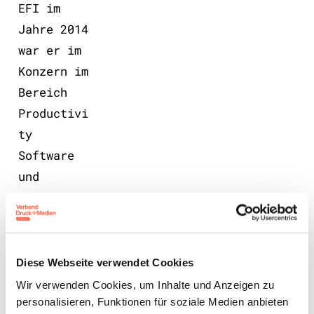
EFI im
Jahre 2014
war er im
Konzern im
Bereich
Productivi
ty
Software
und
Web2Print
Solutions
tätig. Mit
dem Start-
Diese Webseite verwendet Cookies
Up
Wir verwenden Cookies, um Inhalte und Anzeigen zu
Printess
personalisieren, Funktionen für soziale Medien anbieten