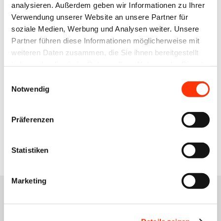
analysieren. Außerdem geben wir Informationen zu Ihrer
Verwendung unserer Website an unsere Partner für
Ansprechpartner
soziale Medien, Werbung und Analysen weiter. Unsere
Partner führen diese Informationen möglicherweise mit
Marc Bening
weiteren Daten zusammen, die Sie ihnen bereitgestellt
Syndikusrechtsanwalt ∙ Recht
haben oder die sie im Rahmen Ihrer Nutzung der Dienste
bening@vdmno.de
gesammelt haben.
Einwilligungsauswahl
0511 33806-42
Notwendig
Präferenzen
Zur Übersicht
Statistiken
Marketing