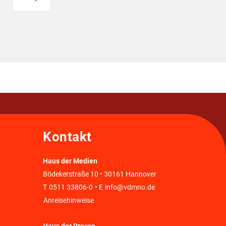
Kontakt
Haus der Medien
Bödekerstraße 10 • 30161 Hannover
T
0511 33806-0
• E
info@vdmno.de
Anreisehinweise