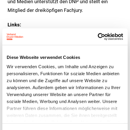
und Medien unterstützt den DNP und stellt ein
Mitglied der dreiköpfigen Fachjury.
Links:
Informationen zum Wettbewerb des Deutsche
Nachhaltigkeitspreis (DNP):
https://www.nachhaltigkeitspreis.de/unternehmen
Diese Webseite verwendet Cookies
Wir verwenden Cookies, um Inhalte und Anzeigen zu
personalisieren, Funktionen für soziale Medien anbieten
Bewerbung von Druckereien:
zu können und die Zugriffe auf unsere Website zu
analysieren. Außerdem geben wir Informationen zu Ihrer
https://unternehmen.nachhaltigkeitspreis.de/drucke
Verwendung unserer Website an unsere Partner für
reien
soziale Medien, Werbung und Analysen weiter. Unsere
Partner führen diese Informationen möglicherweise mit
Bewerbung von Medienunternehmen:
weiteren Daten zusammen, die Sie ihnen bereitgestellt
https://unternehmen.nachhaltigkeitspreis.de/medie
haben oder die sie im Rahmen Ihrer Nutzung der Dienste
nwirtschaft
gesammelt haben.