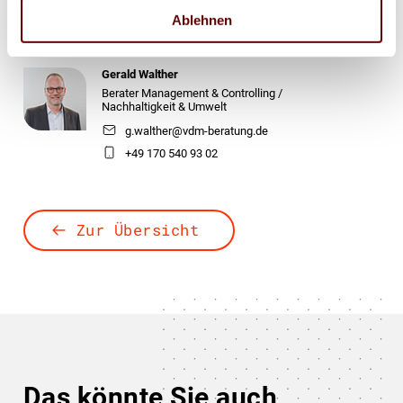
s.brunken@vdm-beratung.de
Ablehnen
+49 177 599 00 15
Gerald Walther
Berater Management & Controlling /
Nachhaltigkeit & Umwelt
g.walther@vdm-beratung.de
+49 170 540 93 02
Zur Übersicht
Das könnte Sie auch