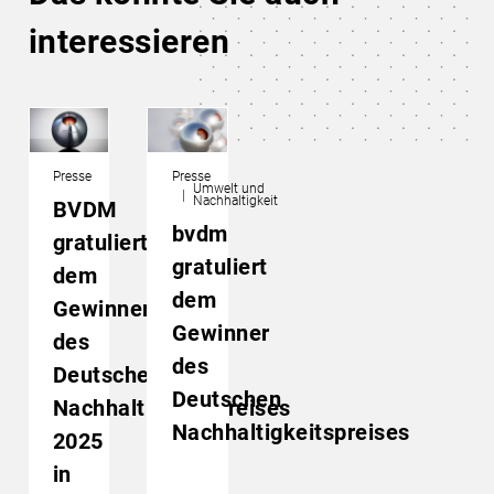
interessieren
Presse
Presse
Umwelt und
Nachhaltigkeit
BVDM
bvdm
gratuliert
gratuliert
dem
dem
Gewinner
Gewinner
des
des
Deutschen
Deutschen
Nachhaltigkeitspreises
Nachhaltigkeitspreises
2025
in