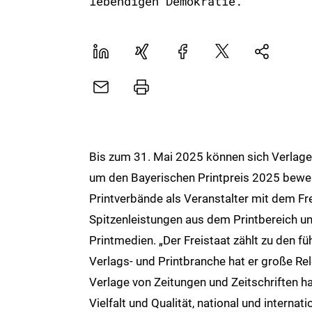
lebendigen Demokratie.“
LinekdIn
Xing
Facebook
Plattform
Natives
X
Sharing
E-
Drucker
Mail
Bis zum 31. Mai 2025 können sich Verlage
um den Bayerischen Printpreis 2025 bewer
Printverbände als Veranstalter mit dem Fre
Spitzenleistungen aus dem Printbereich un
Printmedien. „Der Freistaat zählt zu den f
Verlags- und Printbranche hat er große 
Verlage von Zeitungen und Zeitschriften ha
Vielfalt und Qualität, national und internat