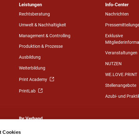
Leistungen
Info-Center
Rechtsberatung
Nachrichten
Umwelt & Nachhaltigkeit
Pressemitteilung
Management & Controlling
Exklusive
Mitgliederinform
Produktion & Prozesse
Veranstaltungen
Ausbildung
NUTZEN
Weiterbildung
WE.LOVE.PRINT
Print Academy
Stellenangebote
PrintLab
Azubi- und Prakt
Ihr Verband
Eine starke Gemeinschaft
t Cookies
Ihr Weg zu uns