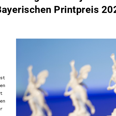
Bayerischen Printpreis 20
st
en
t
en
r