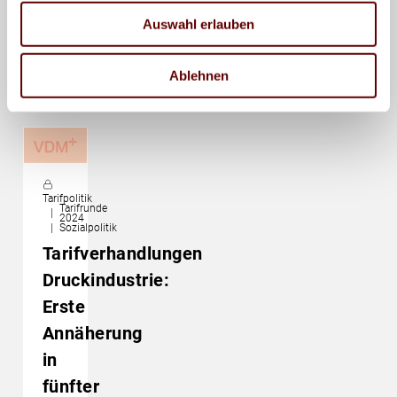
2024
Auswahl erlauben
17.
September
24. Juni
21. Juni
21. Juni
2024
2024
2024
2024
Ablehnen
Tarifpolitik
Tarifrunde
2024
Sozialpolitik
Tarifverhandlungen
Druckindustrie:
Erste
Annäherung
in
fünfter