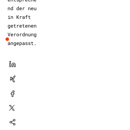
nd der neu
in Kraft
getretenen
Verordnung
angepasst.
LinekdIn
Xing
Facebook
Plattform
X
Natives
Sharing