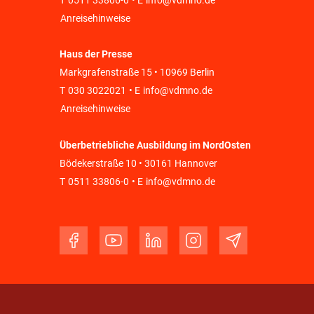
T
0511 33806-0
• E
info@vdmno.de
Anreisehinweise
Haus der Presse
Markgrafenstraße 15 • 10969 Berlin
T
030 3022021
• E
info@vdmno.de
Anreisehinweise
Überbetriebliche Ausbildung im NordOsten
Bödekerstraße 10 • 30161 Hannover
T
0511 33806-0
• E
info@vdmno.de