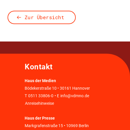
Zur Übersicht
Kontakt
Haus der Medien
Bödekerstraße 10 • 30161 Hannover
T
0511 33806-0
• E
info@vdmno.de
Anreisehinweise
Haus der Presse
Markgrafenstraße 15 • 10969 Berlin