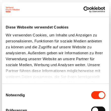
t
.
D
i
Diese Webseite verwendet Cookies
e
Wir verwenden Cookies, um Inhalte und Anzeigen zu
personalisieren, Funktionen für soziale Medien anbieten
Z
zu können und die Zugriffe auf unsere Website zu
e
analysieren. Außerdem geben wir Informationen zu Ihrer
i
Verwendung unserer Website an unsere Partner für
t
soziale Medien, Werbung und Analysen weiter. Unsere
Partner führen diese Informationen möglicherweise mit
s
weiteren Daten zusammen, die Sie ihnen bereitgestellt
c
haben oder die sie im Rahmen Ihrer Nutzung der Dienste
h
gesammelt haben.
Einwilligungsauswahl
r
Notwendig
i
f
Präferenzen