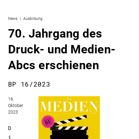
News
Ausbildung
70. Jahrgang des
Druck- und Medien-
Abcs erschienen
BP 16/2023
16.
Oktober
2023
D
i