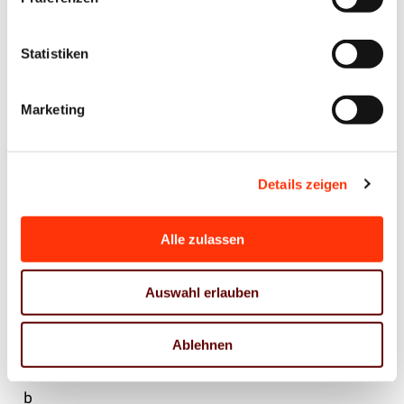
t
e
Statistiken
r
h
Marketing
a
l
t
Details zeigen
e
n
Alle zulassen
A
u
Auswahl erlauben
s
z
Ablehnen
u
b