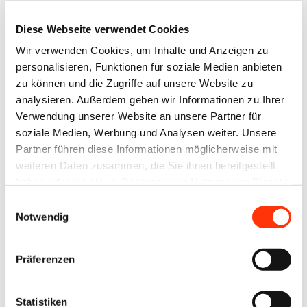
Bitte geben Sie Ihren
Diese Webseite verwendet Cookies
Benutzernamen oder Ihre E-
Wir verwenden Cookies, um Inhalte und Anzeigen zu
Mail-Adresse ein.
personalisieren, Funktionen für soziale Medien anbieten
Anweisungen zum
zu können und die Zugriffe auf unsere Website zu
Zurücksetzen Ihres
analysieren. Außerdem geben wir Informationen zu Ihrer
Verwendung unserer Website an unsere Partner für
Passworts werden Ihnen
soziale Medien, Werbung und Analysen weiter. Unsere
umgehend per E-Mail
Partner führen diese Informationen möglicherweise mit
zugesandt.
weiteren Daten zusammen, die Sie ihnen bereitgestellt
haben oder die sie im Rahmen Ihrer Nutzung der Dienste
gesammelt haben.
Einwilligungsauswahl
Benutzername oder E-Mail-Adresse
Notwendig
Präferenzen
Statistiken